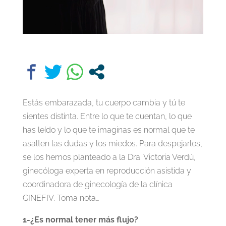
Estás embarazada, tu cuerpo cambia y tú te
sientes distinta. Entre lo que te cuentan, lo que
has leído y lo que te imaginas es normal que te
asalten las dudas y los miedos. Para despejarlos,
se los hemos planteado a la Dra. Victoria Verdú,
ginecóloga experta en reproducción asistida y
coordinadora de ginecología de la clínica
GINEFIV. Toma nota…
1-¿Es normal tener más flujo?